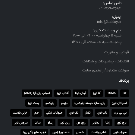
تلفن تماس:
۰۲۱-۷۶۹۰۲۶۸۴
ایمیل:
info@tatitoy.ir
ایام و ساعات کاری:
شنبه تا چهارشنبه ۰۹:۰۰ الی ۱۷:۰۰
پــنجــشــنـبه هـا ۰۹:۰۰ الی ۱۳:۰۰
قوانین و مقررات
انتقادات ، پیشنهادات و شکایات
سوالات متداول/ راهنمای سایت
برندها
BT
TSMA
آتا تویز
آرمان فردا
آفتاب تویز
اسباب بازی آوا (AMT)
اسپادان تویز
بازی سازه خرسند (بلوکس)
بازیمو
بازیکسو
بست تویز
بی بی برن
تاپ توی
تکتاز
تک توی
حیوانات نیکی
خرم
خزلی پلاست
درج توی
راشا
ردتویز
روی دی
زرین تویز
زینگو
سالار
سروش تویز
سهراب تویز
شادی پلاست
شمس
طاها ویرا رادین
فرفره های رنگی پویا