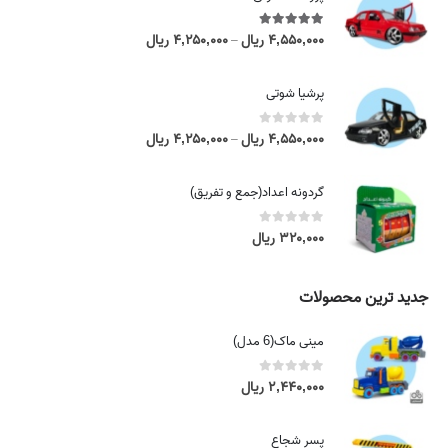
5.00
out of 5
۴,۵۵۰,۰۰۰
ریال
۴,۲۵۰,۰۰۰
ریال
P
–
r
i
پرشیا شوتی
c
e
0
out of 5
۴,۵۵۰,۰۰۰
ریال
۴,۲۵۰,۰۰۰
ریال
P
–
r
r
a
i
گردونه اعداد(جمع و تفریق)
n
c
g
e
0
out of 5
۳۲۰,۰۰۰
ریال
e
r
:
a
۴
n
جدید ترین محصولات
,
g
۲
e
مینی ماک(6 مدل)
۵
:
۰
۴
0
out of 5
۲,۴۴۰,۰۰۰
ریال
,
,
۰
۲
۰
پسر شجاع
۵