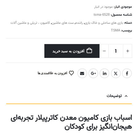
موجودی انبار:
موجود در انبار
شناسه محصول:
tsma-6528
دسته:
بازی های ساحلی و خاک بازی
,
راننده
,
ست های ماشین
,
کامیون ، تریلی و ماشین آلات
برچسب:
TSMA
افزودن به سبد خرید
افزودن به علاقمندی ها
توضیحات
اسباب بازی کامیون معدن کاترپیلار تجربه‌ای
هیجان‌انگیز برای کودکان