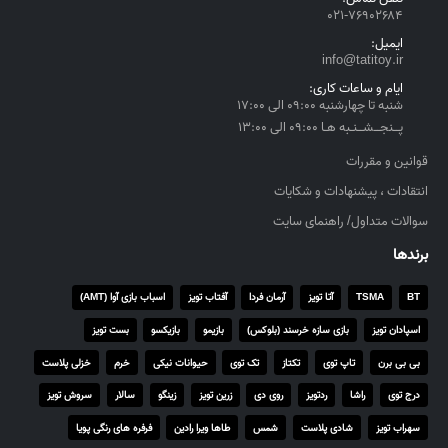
۰۲۱-۷۶۹۰۲۶۸۴
u
g
ایمیل:
h
info@tatitoy.ir
۴
ایام و ساعات کاری:
,
شنبه تا چهارشنبه ۰۹:۰۰ الی ۱۷:۰۰
۵
پــنجــشــنـبه هـا ۰۹:۰۰ الی ۱۳:۰۰
۵
قوانین و مقررات
۰
انتقادات ، پیشنهادات و شکایات
,
۰
سوالات متداول/ راهنمای سایت
۰
برندها
۰
BT
TSMA
آتا تویز
آرمان فردا
آفتاب تویز
اسباب بازی آوا (AMT)
ر
ی
اسپادان تویز
بازی سازه خرسند (بلوکس)
بازیمو
بازیکسو
بست تویز
ا
بی بی برن
تاپ توی
تکتاز
تک توی
حیوانات نیکی
خرم
خزلی پلاست
ل
درج توی
راشا
ردتویز
روی دی
زرین تویز
زینگو
سالار
سروش تویز
سهراب تویز
شادی پلاست
شمس
طاها ویرا رادین
فرفره های رنگی پویا