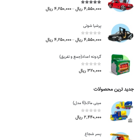
5.00
out of 5
۴,۵۵۰,۰۰۰
ریال
۴,۲۵۰,۰۰۰
ریال
P
–
r
i
پرشیا شوتی
c
e
0
out of 5
۴,۵۵۰,۰۰۰
ریال
۴,۲۵۰,۰۰۰
ریال
P
–
r
r
a
i
گردونه اعداد(جمع و تفریق)
n
c
g
e
0
out of 5
۳۲۰,۰۰۰
ریال
e
r
:
a
۴
n
جدید ترین محصولات
,
g
۲
e
مینی ماک(6 مدل)
۵
:
۰
۴
0
out of 5
۲,۴۴۰,۰۰۰
ریال
,
,
۰
۲
۰
پسر شجاع
۵
۰