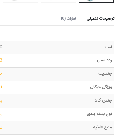
توضیحات تکمیلی
نظرات (0)
ابعاد
16 × 12 × 
رده سنی
3 تا 5 سا
جنسیت
من
ویژگی حرکتی
فا
جنس کالا
پل
نوع بسته بندی
و
منبع تغذیه
فا