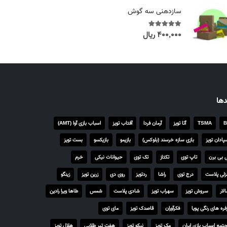
i
سازدهنی سه گوش
c
e
۴۰۰,۰۰۰
ریال
out of 5
5.00
r
a
n
g
e
دها
:
۴
B
TSMA
آتا تویز
آرمان فردا
آفتاب تویز
اسباب بازی آوا (AMT)
,
پادان تویز
بازی سازه خرسند (بلوکس)
بازیمو
بازیکسو
بست تویز
۲
۵
 بی برن
تاپ توی
تکتاز
تک توی
حیوانات نیکی
خرم
۰
لی پلاست
درج توی
راشا
ردتویز
روی دی
زرین تویز
زینگو
,
۰
لار
سروش تویز
سهراب تویز
شادی پلاست
شمس
طاها ویرا رادین
۰
فره های رنگی پویا
فکرآوران
قاصدک تویز
مای توی
۰
تمع اسباب بازی ایران
مک تویز
نیکو تویز
هفت تیر طلایی
هلال تویز