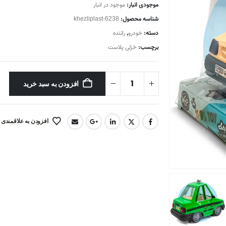
موجودی انبار:
موجود در انبار
شناسه محصول:
khezliplast-6238
دسته:
خودرو
,
راننده
برچسب:
خزلی پلاست
افزودن به سبد خرید
افزودن به علاقمندی 