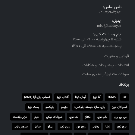
ا
تلفن تماس:
ل
۰۲۱-۷۶۹۰۲۶۸۴
t
ایمیل:
h
info@tatitoy.ir
r
ایام و ساعات کاری:
o
شنبه تا چهارشنبه ۰۹:۰۰ الی ۱۷:۰۰
u
پــنجــشــنـبه هـا ۰۹:۰۰ الی ۱۳:۰۰
g
h
قوانین و مقررات
۴
انتقادات ، پیشنهادات و شکایات
,
سوالات متداول/ راهنمای سایت
۵
۵
برندها
۰
,
BT
TSMA
آتا تویز
آرمان فردا
آفتاب تویز
اسباب بازی آوا (AMT)
۰
اسپادان تویز
بازی سازه خرسند (بلوکس)
بازیمو
بازیکسو
بست تویز
۰
۰
بی بی برن
تاپ توی
تکتاز
تک توی
حیوانات نیکی
خرم
خزلی پلاست
درج توی
راشا
ردتویز
روی دی
زرین تویز
زینگو
سالار
سروش تویز
ر
ی