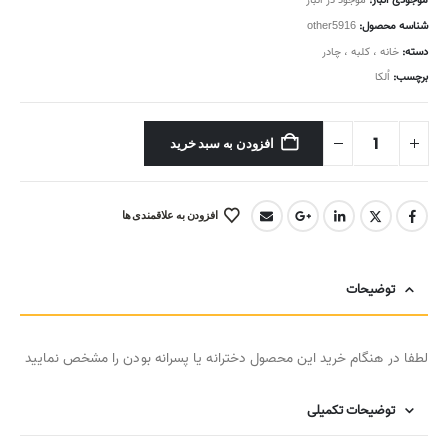
موجودی انبار:
موجود در انبار
شناسه محصول:
other5916
دسته:
خانه ، کلبه ، چادر
برچسب:
اُلکا
افزودن به سبد خرید
افزودن به علاقمندی ها
توضیحات
لطفا در هنگام خرید این محصول دخترانه یا پسرانه بودن را مشخص نمایید
توضیحات تکمیلی