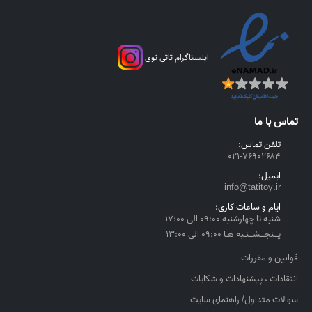
:
۴
,
۲
اینستاگرام تاتی توی
۵
۰
,
۰
تماس با ما
۰
۰
تلفن تماس:
۰۲۱-۷۶۹۰۲۶۸۴
ر
ایمیل:
ی
info@tatitoy.ir
ا
ایام و ساعات کاری:
ل
شنبه تا چهارشنبه ۰۹:۰۰ الی ۱۷:۰۰
t
پــنجــشــنـبه هـا ۰۹:۰۰ الی ۱۳:۰۰
h
قوانین و مقررات
r
o
انتقادات ، پیشنهادات و شکایات
u
سوالات متداول/ راهنمای سایت
g