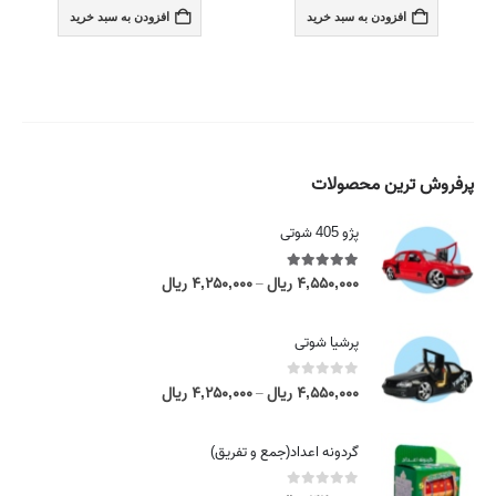
افزودن به سبد خرید
افزودن به سبد خرید
پرفروش ترین محصولات
پژو 405 شوتی
5.00
out of 5
۴,۵۵۰,۰۰۰
ریال
۴,۲۵۰,۰۰۰
ریال
P
–
r
i
پرشیا شوتی
c
e
0
out of 5
۴,۵۵۰,۰۰۰
ریال
۴,۲۵۰,۰۰۰
ریال
P
–
r
r
a
i
گردونه اعداد(جمع و تفریق)
n
c
g
e