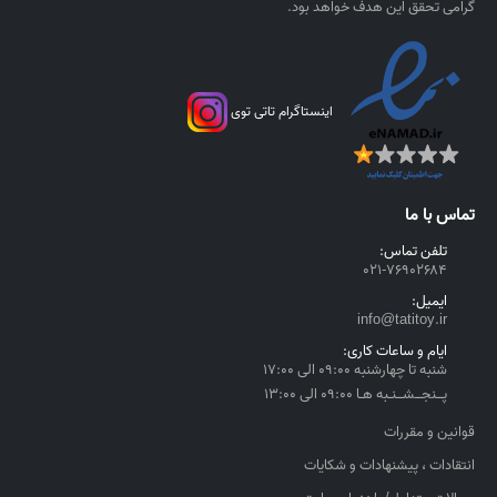
ل
۰
گرامی تحقق این هدف خواهد بود.
۰
ر
ی
اینستاگرام تاتی توی
ا
ل
t
h
تماس با ما
r
o
تلفن تماس:
۰۲۱-۷۶۹۰۲۶۸۴
u
g
ایمیل:
h
info@tatitoy.ir
۴
ایام و ساعات کاری:
,
شنبه تا چهارشنبه ۰۹:۰۰ الی ۱۷:۰۰
۵
پــنجــشــنـبه هـا ۰۹:۰۰ الی ۱۳:۰۰
۵
قوانین و مقررات
۰
انتقادات ، پیشنهادات و شکایات
,
۰