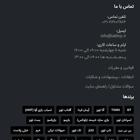
تماس با ما
تلفن تماس:
۰۲۱-۷۶۹۰۲۶۸۴
ایمیل:
info@tatitoy.ir
ایام و ساعات کاری:
شنبه تا چهارشنبه ۰۹:۰۰ الی ۱۷:۰۰
پــنجــشــنـبه هـا ۰۹:۰۰ الی ۱۳:۰۰
قوانین و مقررات
انتقادات ، پیشنهادات و شکایات
سوالات متداول/ راهنمای سایت
برندها
BT
TSMA
آتا تویز
آرمان فردا
آفتاب تویز
اسباب بازی آوا (AMT)
اسپادان تویز
بازی سازه خرسند (بلوکس)
بازیمو
بازیکسو
بست تویز
بی بی برن
تاپ توی
تکتاز
تک توی
حیوانات نیکی
خرم
خزلی پلاست