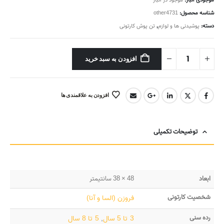
موجودی انبار:
موجود در انبار
شناسه محصول:
other4731
دسته:
پوشیدنی ها و لوازم
,
تن پوش کارتونی
افزودن به سبد خرید
افزودن به علاقمندی ها
توضیحات تکمیلی
ابعاد
48 × 38 سانتیمتر
شخصیت کارتونی
فروزن (السا و آنا)
رده سنی
3 تا 5 سال
,
5 تا 8 سال