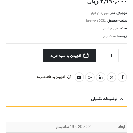
۳,۹۹۰,۰۰۰
ریال
موجودی انبار:
موجود در انبار
شناسه محصول:
besttoys5831
دسته:
فنی مهندسی
برچسب:
بست تویز
افزودن به سبد خرید
افزودن به علاقمندی ها
توضیحات تکمیلی
ابعاد
32 × 20 × 19 سانتیمتر