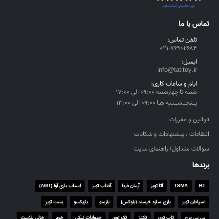
تماس با ما
تلفن تماس:
۰۲۱-۷۶۹۰۲۶۸۴
ایمیل:
info@tatitoy.ir
ایام و ساعات کاری:
شنبه تا چهارشنبه ۰۹:۰۰ الی ۱۷:۰۰
پــنجــشــنـبه هـا ۰۹:۰۰ الی ۱۳:۰۰
قوانین و مقررات
انتقادات ، پیشنهادات و شکایات
سوالات متداول/ راهنمای سایت
برندها
BT
TSMA
آتا تویز
آرمان فردا
آفتاب تویز
اسباب بازی آوا (AMT)
اسپادان تویز
بازی سازه خرسند (بلوکس)
بازیمو
بازیکسو
بست تویز
بی بی برن
تاپ توی
تکتاز
تک توی
حیوانات نیکی
خرم
خزلی پلاست