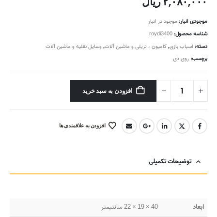
۲,۰۸۰,۰۰۰
ریال
موجودی انبار:
موجود در انبار
شناسه محصول:
roydi3400
دسته:
اسباب بازی
,
کامیون ، تریلی و ماشین آلات
,
وسایل نقلیه و ماشین آلات
برچسب:
روی دی
افزودن به سبد خرید
افزودن به علاقمندی ها
توضیحات تکمیلی
ابعاد
40 × 19 × 22 سانتیمتر