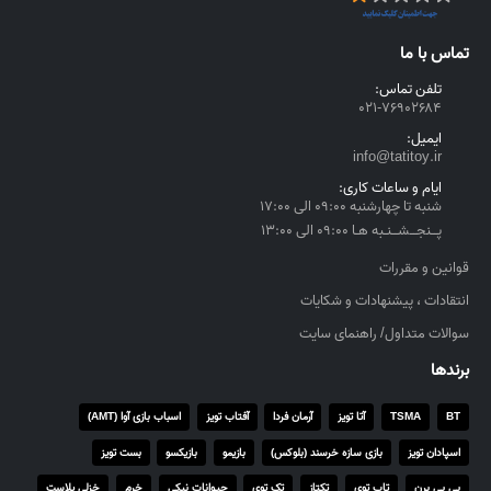
ر
ی
تماس با ما
ا
تلفن تماس:
ل
۰۲۱-۷۶۹۰۲۶۸۴
t
ایمیل:
h
info@tatitoy.ir
r
ایام و ساعات کاری:
o
شنبه تا چهارشنبه ۰۹:۰۰ الی ۱۷:۰۰
u
پــنجــشــنـبه هـا ۰۹:۰۰ الی ۱۳:۰۰
g
h
قوانین و مقررات
۴
انتقادات ، پیشنهادات و شکایات
,
سوالات متداول/ راهنمای سایت
۵
۵
برندها
۰
,
BT
TSMA
آتا تویز
آرمان فردا
آفتاب تویز
اسباب بازی آوا (AMT)
۰
اسپادان تویز
بازی سازه خرسند (بلوکس)
بازیمو
بازیکسو
بست تویز
۰
۰
بی بی برن
تاپ توی
تکتاز
تک توی
حیوانات نیکی
خرم
خزلی پلاست