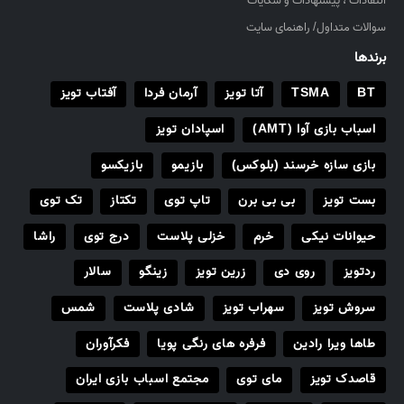
انتقادات ، پیشنهادات و شکایات
سوالات متداول/ راهنمای سایت
برندها
BT
TSMA
آتا تویز
آرمان فردا
آفتاب تویز
اسباب بازی آوا (AMT)
اسپادان تویز
بازی سازه خرسند (بلوکس)
بازیمو
بازیکسو
بست تویز
بی بی برن
تاپ توی
تکتاز
تک توی
حیوانات نیکی
خرم
خزلی پلاست
درج توی
راشا
ردتویز
روی دی
زرین تویز
زینگو
سالار
سروش تویز
سهراب تویز
شادی پلاست
شمس
طاها ویرا رادین
فرفره های رنگی پویا
فکرآوران
قاصدک تویز
مای توی
مجتمع اسباب بازی ایران